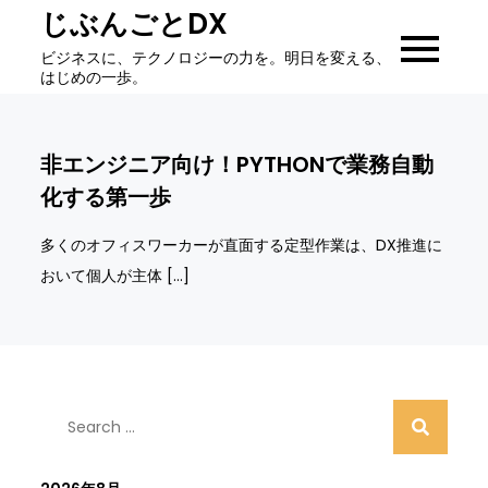
Skip
じぶんごとDX
to
ビジネスに、テクノロジーの力を。明日を変える、
content
はじめの一歩。
非エンジニア向け！PYTHONで業務自動
化する第一歩
多くのオフィスワーカーが直面する定型作業は、DX推進に
おいて個人が主体 […]
Search
for: